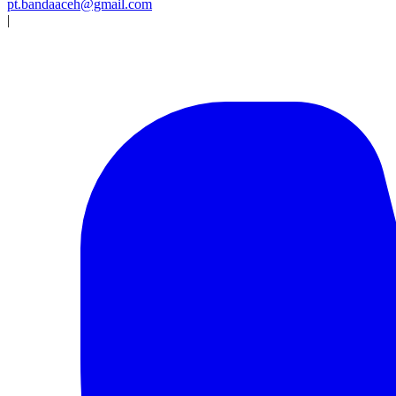
pt.bandaaceh@gmail.com
|