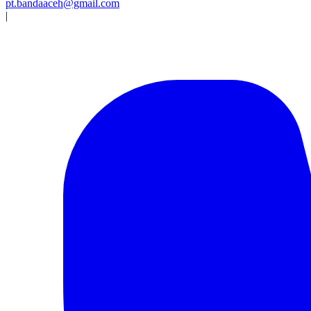
pt.bandaaceh@gmail.com
|